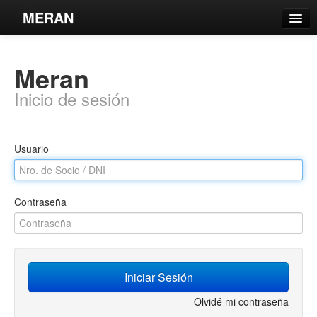
MERAN
Catálogo
Meran
Búsqueda Avanzada
Inicio de sesión
Estantes Virtuales
Usuario
Contacto
Contraseña
Iniciar sesión
Iniciar Sesión
Olvidé mi contraseña